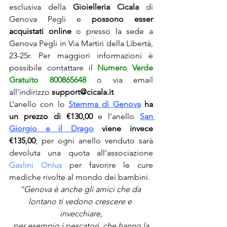
esclusiva della 
Gioielleria Cicala
 di 
Genova Pegli e 
possono esser 
acquistati online
o presso la sede a 
Genova Pegli in Via Martiri della Libertà, 
23-25r. Per maggiori informazioni è 
possibile contattare il 
Numero Verde 
Gratuito 800865648
 o via email 
all’indirizzo 
support@cicala.it
.
L’anello con lo 
Stemma di Genova
 ha 
un prezzo di €130,00
 e l’anello 
San 
Giorgio e il Drago
 viene invece 
€135,00
; per ogni anello venduto sarà 
devoluta una quota all’associazione 
Gaslini Onlus
 per favorire le cure 
mediche rivolte al mondo dei bambini.
“Genova è anche gli amici che da 
lontano ti vedono crescere e 
invecchiare,
 per esempio i pescatori, che hanno la 