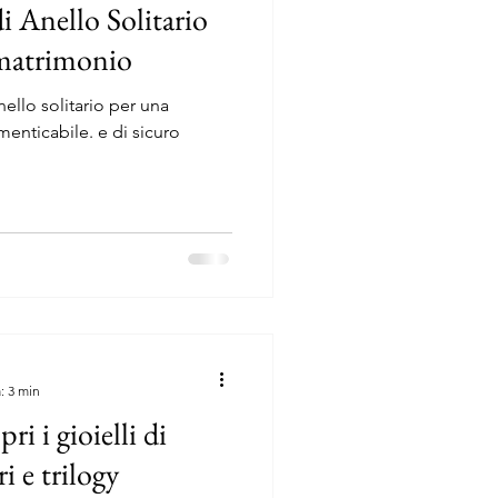
di Anello Solitario
 matrimonio
nello solitario per una
ile. e di sicuro
: 3 min
ri i gioielli di
ri e trilogy