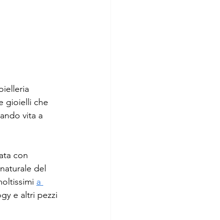
ielleria 
e gioielli che 
ando vita a 
ata con 
naturale del 
oltissimi 
a 
ogy e altri pezzi 