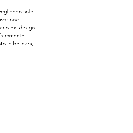
cegliendo solo 
ovazione. 
ario dal design 
n frammento 
to in bellezza, 