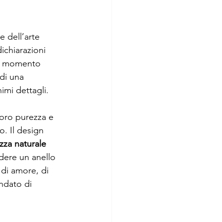
e dell’arte 
ichiarazioni 
un momento 
 di una 
imi dettagli. 
loro purezza e 
. Il design 
zza naturale 
dere un anello 
 di amore, di 
ndato di 