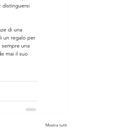
 distinguersi 
nze di una 
di un regalo per 
è sempre una 
e mai il suo 
Mostra tutti