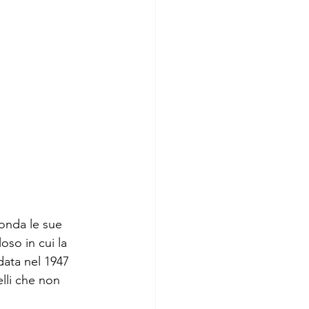
fonda le sue 
oso in cui la 
data nel 1947 
lli che non 