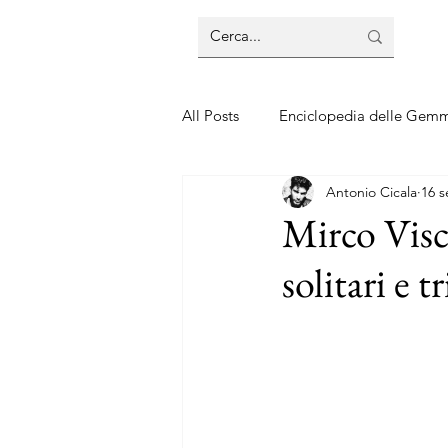
All Posts
Enciclopedia delle Gem
Antonio Cicala
16 s
Guide sui gioielli
Guide sui 
Mirco Visco
solitari e t