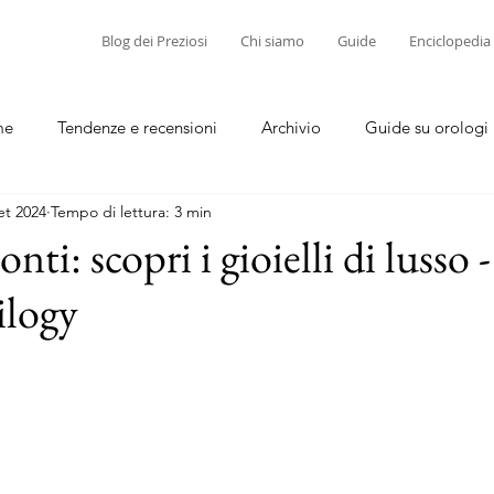
Blog dei Preziosi
Chi siamo
Guide
Enciclopedia
me
Tendenze e recensioni
Archivio
Guide su orologi
et 2024
Tempo di lettura: 3 min
diamanti
Guide su corallo e cammei
nti: scopri i gioielli di lusso 
rilogy