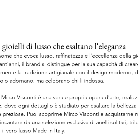
gioielli di lusso che esaltano l'eleganza
ome che evoca lusso, raffinatezza e l’eccellenza della gio
tant'anni, il brand si distingue per la sua capacità di crear
ente la tradizione artigianale con il design moderno, d
solo adornano, ma celebrano chi li indossa. 
 Mirco Visconti è una vera e propria opera d’arte, realizz
 dove ogni dettaglio è studiato per esaltare la bellezza 
e preziose. Puoi
scoprirne Mirco Visconti e acquistarne
m
i incantare da una selezione esclusiva di anelli solitari, tril
 il vero lusso Made in Italy.