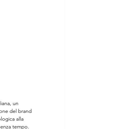
liana, un 
zione del brand 
logica alla 
senza tempo. 