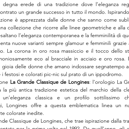
, degna erede di una tradizione dove l’eleganza reg
ntrato un grande successo in tutto il mondo. Ispirandosi 
llezione è apprezzata dalle donne che sanno come subli
 una collezione che ricorre alle linee geometriche e alla d
esaltano l’eleganza contemporanea e la femminilità di que
enta nuove varianti sempre glamour e femminili grazie 
aio. La corona in oro rosa massiccio e il tocco dello st
oniosamente eco al bracciale in acciaio e oro rosa. Il
 la gioia delle donne che amano indossare segnatempo a
i festosi e colorati pic-nic sul prato di un ippodromo.
ione 
La Grande Classique de Longines
:
 l’orologio La G
la più antica tradizione estetica del marchio della cles
e un’eleganza classica e un profilo sottilissimo c
gi, Longines offre a questa emblematica linea un n
te colorate inedite.
de Classique de Longines, che trae ispirazione dalla tra
entata per la prima volta nel 1992. Da quell’anno, gli e