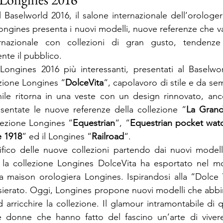
Baselworld 2016, il salone internazionale dell’orologeri
ongines presenta i nuovi modelli, nuove referenze che va
rnazionale con collezioni di gran gusto, tendenze
nte il pubblico.
Longines 2016 più interessanti, presentati al Baselwor
ezione Longines “
DolceVita
“, capolavoro di stile e da se
le ritorna in una veste con un design rinnovato, ancor
sentate le nuove referenze della collezione “
La Grand
llezione Longines “
Equestrian
“, “
Equestrian pocket wat
e 1918
” ed il Longines “
Railroad
“.
ifico delle nuove collezioni partendo dai nuovi modell
, la collezione Longines DolceVita ha esportato nel mo
 maison orologiera Longines. Ispirandosi alla “Dolce V
pensierato. Oggi, Longines propone nuovi modelli che abbi
 arricchire la collezione. Il glamour intramontabile di 
e donne che hanno fatto del fascino un’arte di vivere.