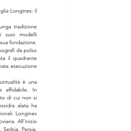
Presentiamo inoltre due nuovissimi modelli che entrano a far parte della famiglia Longines: il 
nga tradizione 
 suoi modelli 
sua fondazione. 
nografi da polso 
a il quadrante 
inata esecuzione 
ntualità è una 
affidabile. In 
o di cui non si 
ssidra alata ha 
onali. Longines 
aria. All’inizio 
Serbia, Persia, 