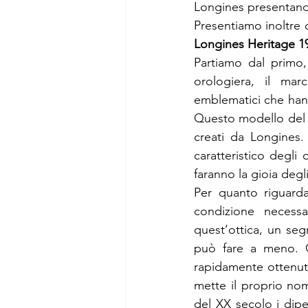
Longines presentand
Longines Heritage 1
Partiamo dal primo, 
orologiera, il mar
emblematici che hann
Questo modello del 19
creati da Longines.
caratteristico degli 
faranno la gioia degl
Per quanto riguarda
condizione necessar
quest’ottica, un se
può fare a meno. Gr
rapidamente ottenuto
mette il proprio nome
del XX secolo i dipe