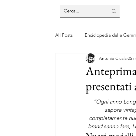
All Posts
Enciclopedia delle Gem
Antonio Cicala
25 m
Guide sui gioielli
Guide sui 
Anteprima
presentati
“Ogni anno Longin
sapore vintag
completamente nuovi
brand sanno fare, L
Nuovi modelli