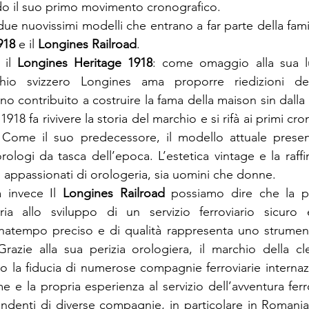
o il suo primo movimento cronografico.
918
 e il 
Longines Railroad
.
il 
Longines Heritage 1918
: come omaggio alla sua lu
chio svizzero Longines ama proporre riedizioni dei
o contribuito a costruire la fama della maison sin dalla 
18 fa rivivere la storia del marchio e si rifà ai primi cro
 Come il suo predecessore, il modello attuale present
orologi da tasca dell’epoca. L’estetica vintage e la raff
i appassionati di orologeria, sia uomini che donne.
 invece Il 
Longines Railroad 
possiamo dire che la pu
ia allo sviluppo di un servizio ferroviario sicuro e 
gnatempo preciso e di qualità rappresenta uno strument
azie alla sua perizia orologiera, il marchio della cle
 la fiducia di numerose compagnie ferroviarie internazi
 e la propria esperienza al servizio dell’avventura ferrovi
ndenti di diverse compagnie, in particolare in Romania, 