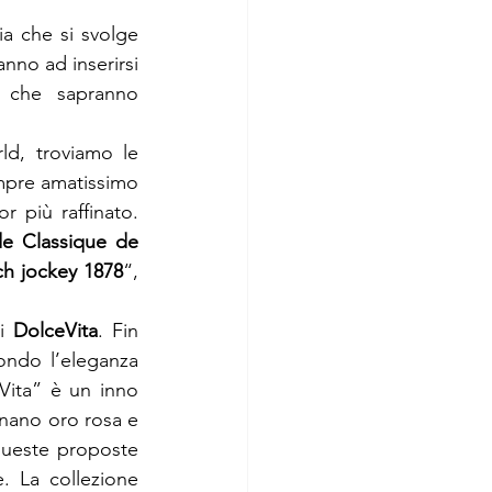
a che si svolge 
nno ad inserirsi 
 che sapranno 
ld, troviamo le 
mpre amatissimo 
 più raffinato. 
e Classique de 
ch jockey 1878
“, 
i 
DolceVita
. Fin 
ndo l’eleganza 
ita” è un inno 
nano oro rosa e 
queste proposte 
 La collezione 