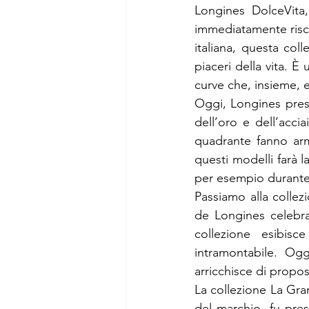
Longines DolceVita
immediatamente risco
italiana, questa co
piaceri della vita. È
curve che, insieme, 
Oggi, Longines pres
dell’oro e dell’acci
quadrante fanno arm
questi modelli farà
per esempio durante 
Passiamo alla collez
de Longines celebra 
collezione esibisc
intramontabile. Og
arricchisce di propos
La collezione La Gran
del marchio, fu pres