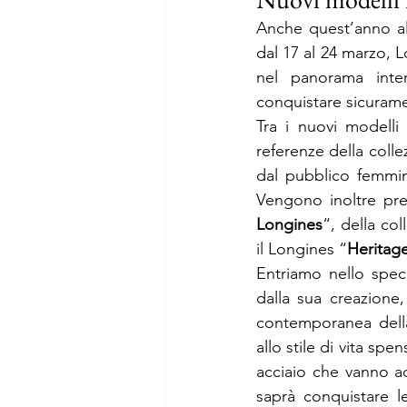
Anche quest’anno al 
dal 17 al 24 marzo, L
nel panorama inte
conquistare sicurame
Tra i nuovi modelli 
referenze della coll
dal pubblico femmini
Vengono inoltre pre
Longines
“, della co
il Longines “
Heritag
Entriamo nello spec
dalla sua creazione
contemporanea della
allo stile di vita s
acciaio che vanno ad
saprà conquistare l