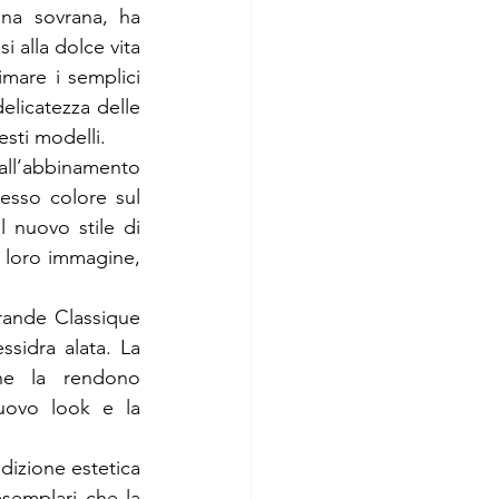
na sovrana, ha 
alla dolce vita 
mare i semplici 
elicatezza delle 
sti modelli.
all’abbinamento 
esso colore sul 
 nuovo stile di 
 loro immagine, 
rande Classique 
sidra alata. La 
he la rendono 
uovo look e la 
dizione estetica 
semplari che la 