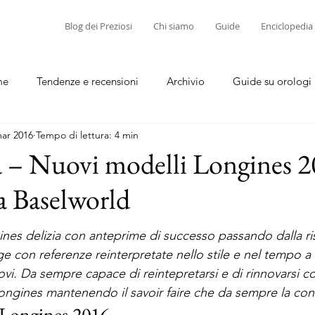
Blog dei Preziosi
Chi siamo
Guide
Enciclopedia
me
Tendenze e recensioni
Archivio
Guide su orologi
ar 2016
Tempo di lettura: 4 min
diamanti
Guide su corallo e cammei
 – Nuovi modelli Longines 2
 a Baselworld
es delizia con anteprime di successo passando dalla ri
e con referenze reinterpretate nello stile e nel tempo a
. Da sempre capace di reintepretarsi e di rinnovarsi co
ongines mantenendo il savoir faire che da sempre la con
 Longines 2016