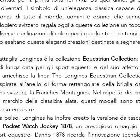
entati il simbolo di un’eleganza classica capace di 
ionati di tutto il mondo, uomini e donne, che sanno
ologiero svizzero regala oggi a questa collezione un tocco
erse declinazioni di colori per i quadranti e i cinturini.
o esaltano queste eleganti creazioni destinate a segnare 
attaglia Longines è la collezione 
Equestrian Collection
:
i lunga data per gli sport equestri e del suo affetto p
 arricchisce la linea The Longines Equestrian Collect
spirate all’anello di forma rettangolare della briglia d
na svizzera, la Franches-Montagnes. Nel rispetto dei cri
l marchio della clessidra alata, questi modelli sono st
verso equestre.
da polso, Longines ha inoltre creato la versione da tasc
n Pocket Watch Jockey 1878
, un prestigioso omaggio a
rt equestre. L’anno 1878 ricorda l’innovazione tecnol