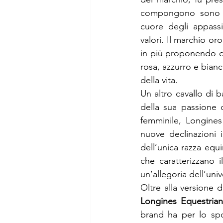
compongono sono div
cuore degli appass
valori. Il marchio or
in più proponendo div
rosa, azzurro e bianc
della vita.
Un altro cavallo di b
della sua passione d
femminile, Longines
nuove declinazioni i
dell’unica razza equi
che caratterizzano i
un’allegoria dell’uni
Oltre alla versione 
Longines Equestria
brand ha per lo spo