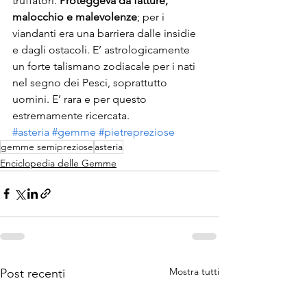
truffatori. 
Proteggeva da fatture, 
malocchio e malevolenze
; per i 
viandanti era una barriera dalle insidie 
e dagli ostacoli. E’ astrologicamente 
un forte talismano zodiacale per i nati 
nel segno dei Pesci, soprattutto 
uomini. E’ rara e per questo 
estremamente ricercata.
#asteria
#gemme
#pietrepreziose
gemme semipreziose
asteria
Enciclopedia delle Gemme
Mostra tutti
Post recenti