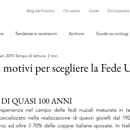
Blog dei Preziosi
Chi siamo
Guide
Enciclopedia
me
Tendenze e recensioni
Archivio
Guide su orologi
gen 2015
Tempo di lettura: 2 min
diamanti
Guide su corallo e cammei
i motivi per scegliere la Fede
DI QUASI 100 ANNI
sperienza nel campo delle fedi nuziali maturata in tan
specializzato nella realizzazione di questi gioielli dal 19
nio ad oltre il 70% delle coppie italiane sposate. In Itali