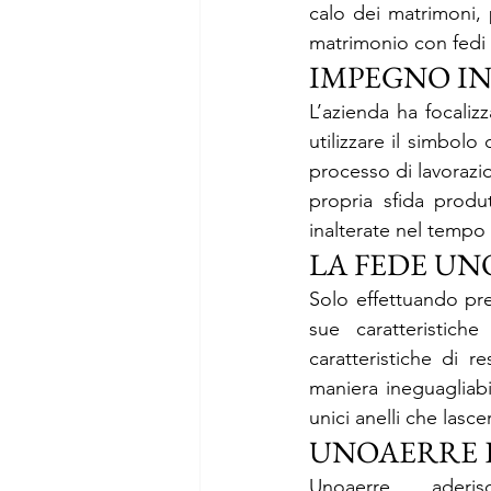
calo dei matrimoni, 
matrimonio con fedi
IMPEGNO IN
L’azienda ha focalizz
utilizzare il simbol
processo di lavorazi
propria sfida produ
inalterate nel tempo 
LA FEDE UN
Solo effettuando prec
sue caratteristich
caratteristiche di r
maniera ineguagliabi
unici anelli che las
UNOAERRE E
Unoaerre aderi