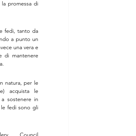
 la promessa di 
e fedi, tanto da 
endo a punto un 
vece una vera e 
e di mantenere 
a.
n natura, per le 
e) acquista le 
 a sostenere in 
e fedi sono gli 
ry Council 