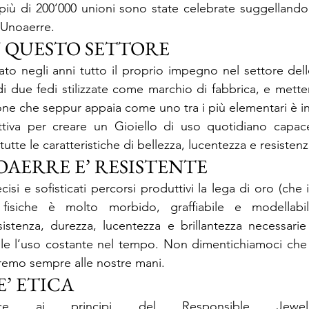
più di 200’000 unioni sono state celebrate suggellando
 Unoaerre.
 QUESTO SETTORE
ato negli anni tutto il proprio impegno nel settore dell
o di due fedi stilizzate come marchio di fabbrica, e mett
one che seppur appaia come uno tra i più elementari è in
ttiva per creare un Gioiello di uso quotidiano capac
tutte le caratteristiche di bellezza, lucentezza e resistenz
OAERRE E’ RESISTENTE
isi e sofisticati percorsi produttivi la lega di oro (che i
e fisiche è molto morbido, graffiabile e modellabil
esistenza, durezza, lucentezza e brillantezza necessarie
le l’uso costante nel tempo. Non dimentichiamoci che l
ceremo sempre alle nostre mani.
’ ETICA
sce ai principi del Responsible Jewelle