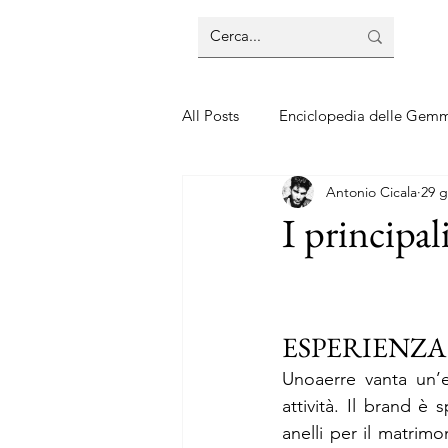
All Posts
Enciclopedia delle Gem
Antonio Cicala
29 
Guide sui gioielli
Guide sui 
I principal
ESPERIENZA 
Unoaerre vanta un’e
attività. Il brand è 
anelli per il matrimo