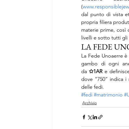
(
www.responsiblejew
dal punto di vista et
propria filiera prod
materie prime, così c
livelli e sotto tutti gli
LA FEDE UN
La Fede Unoaerre è r
gambo di ogni anell
da 
✩1AR 
e definisc
dove “750” indica i m
delle fedi.
#fedi
#matrimonio
#
Archivio