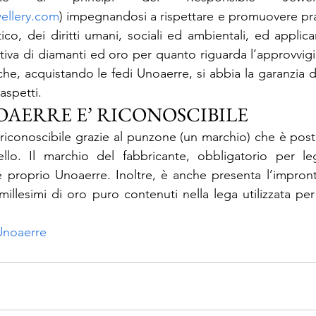
ellery.com
) impegnandosi a rispettare e promuovere pras
ico, dei diritti umani, sociali ed ambientali, ed applica
uttiva di diamanti ed oro per quanto riguarda l’approvvig
he, acquistando le fedi Unoaerre, si abbia la garanzia di q
 aspetti.
OAERRE E’ RICONOSCIBILE
iconoscibile grazie al punzone (un marchio) che è posto 
o. Il marchio del fabbricante, obbligatorio per leg
e proprio Unoaerre. Inoltre, è anche presenta l’impront
illesimi di oro puro contenuti nella lega utilizzata per 
Unoaerre