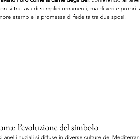
ravano l’oro come la carne degli dei
, conferendo all’anel
n si trattava di semplici ornamenti, ma di veri e propri si
ore eterno e la promessa di fedeltà tra due sposi. 
oma: l’evoluzione del simbolo 
 anelli nuziali si diffuse in diverse culture del Mediterra