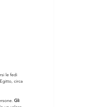
si le fedi 
gitto, circa 
ersone. 
Gli 