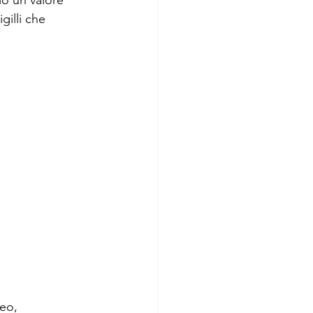
lo un valore 
gilli che 
neo, 