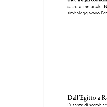
antichi egizi conside
sacro e immortale. No
simboleggiavano l’am
Dall’Egitto a R
L’usanza di scambiarsi