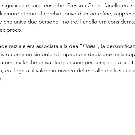
ignificati e caratteristiche. Presso i Greci, l’anello era 
 amore eterno. Il cerchio, privo di inizio e fine, rappres
ile che univa due persone. Inoltre, l’anello era considera
reciproco. 
fede nuziale era associata alla dea “
Fides
”, la personifica
a visto come un simbolo di impegno e dedizione nella co
matrimoniale che univa due persone per sempre. La scelta
 era legata al valore intrinseco del metallo e alla sua a
. 