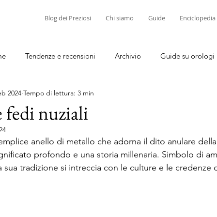
Blog dei Preziosi
Chi siamo
Guide
Enciclopedia
me
Tendenze e recensioni
Archivio
Guide su orologi
eb 2024
Tempo di lettura: 3 min
diamanti
Guide su corallo e cammei
e fedi nuziali
24
emplice anello di metallo che adorna il dito anulare della
gnificato profondo e una storia millenaria. Simbolo di a
 sua tradizione si intreccia con le culture e le credenze d