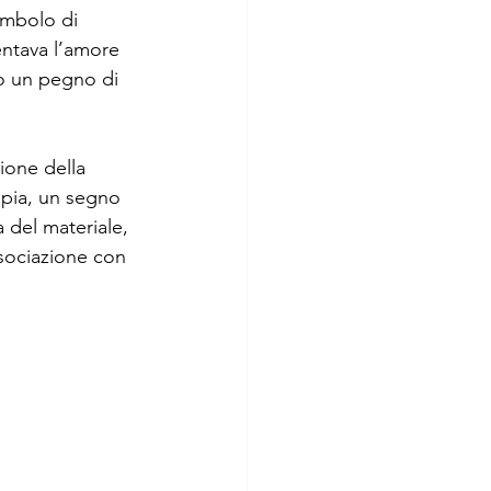
simbolo di 
entava l’amore 
to un pegno di 
zione della 
ppia, un segno 
 del materiale, 
ssociazione con 