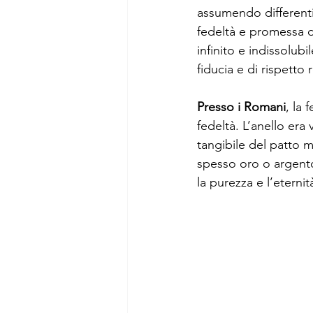
assumendo differenti s
fedeltà e promessa di
infinito e indissolub
fiducia e di rispetto 
Presso i Romani
, la 
fedeltà. L’anello er
tangibile del patto 
spesso oro o argento,
la purezza e l’eternità