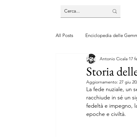
All Posts
Enciclopedia delle Gem
Antonio Cicala
17 f
Guide sui gioielli
Guide sui 
Storia dell
Aggiornamento:
27 giu 20
La fede nuziale, un s
racchiude in sé un si
fedeltà e impegno, la
epoche e civiltà. 