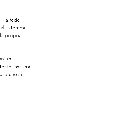
, la fede 
eali, stemmi 
la propria 
on un 
ntesto, assume 
ore che si 