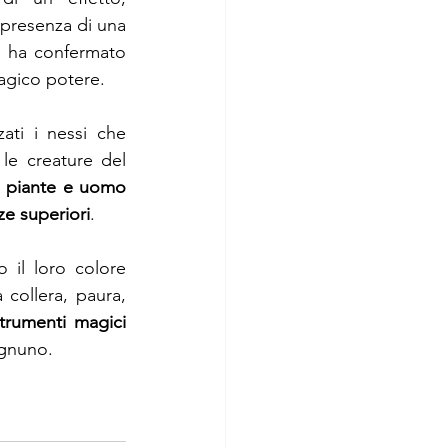
presenza di una 
e ha confermato 
magico potere.
ati i nessi che 
le creature del 
i, piante e uomo 
ze superiori
.
o il loro colore 
collera, paura, 
trumenti magici 
ognuno.