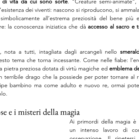
 di vita da cui sono sorte
. “Creature semi-animate”, 
’esistenza dei viventi: nascono si riproducono, si amma
 simbolicamente all’estrema preziosità del bene più el
e: la conoscenza iniziatica che dà 
accesso al sacro e t
nota a tutti, intagliata dagli arcangeli nello 
smeral
sto tema che torna incessante. Come nelle fiabe: l’er
a pietra preziosa dotata di virtù magiche ed
 emblema de
 terribile drago che la possiede per poter tornare al 
ipe bambino ma come adulto e nuovo re, ormai poten
lo.
se e i misteri della magia
Ai primordi della magia è 
un intenso lavoro di co
osservazione. Il ripetersi