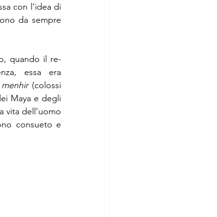
rivelato tutta la sua divina potenza. Da secoli, anzi millenni, la pietra è connessa con l’idea di 
edono da sempre 
no, quando il re-
nza, essa era 
 
menhir
 (colossi 
dei Maya e degli 
la vita dell’uomo 
ono consueto e 