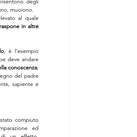
risentono degli 
lano, muoiono.
evato al quale 
raspone in altre 
do
, è l’esempio 
oe deve andare 
lla conoscenza
; 
regno del padre 
te, sapiente e 
stato compiuto 
mparazione ed 
 di un effetto, 