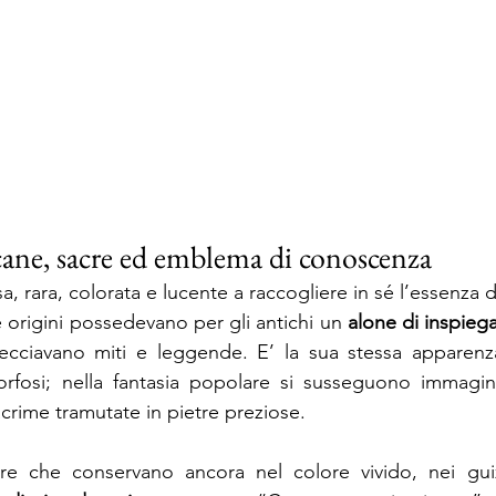
rcane, sacre ed emblema di conoscenza
sa, rara, colorata e lucente a raccogliere in sé l’essenza d
e origini possedevano per gli antichi un 
alone di inspiega
recciavano miti e leggende. E’ la sua stessa apparenza
fosi; nella fantasia popolare si susseguono immagini d
crime tramutate in pietre preziose.
tre che conservano ancora nel colore vivido, nei guiz