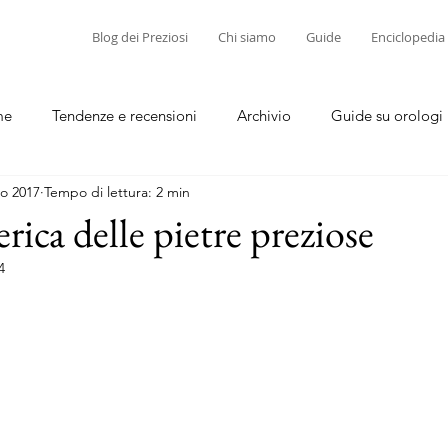
Blog dei Preziosi
Chi siamo
Guide
Enciclopedia
me
Tendenze e recensioni
Archivio
Guide su orologi
o 2017
Tempo di lettura: 2 min
diamanti
Guide su corallo e cammei
erica delle pietre preziose
4