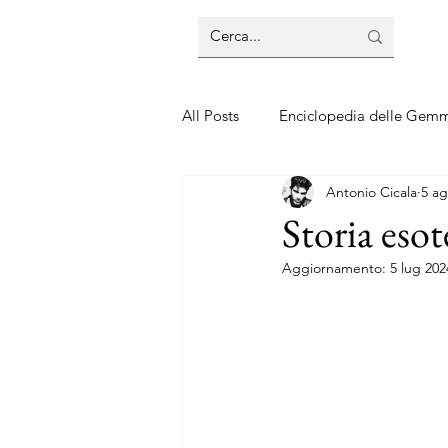
All Posts
Enciclopedia delle Gem
Antonio Cicala
5 ag
Guide sui gioielli
Guide sui 
Storia esot
Aggiornamento:
5 lug 202