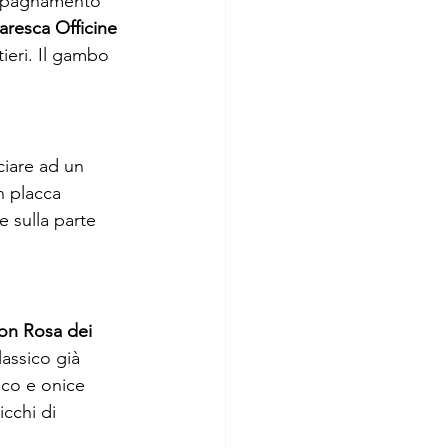
ompagnamento 
resca Officine 
tieri. Il gambo 
ciare ad un 
n placca 
e sulla parte 
on Rosa dei 
assico già 
nco e onice 
cchi di 