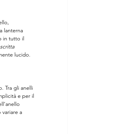
llo, 
a lanterna 
in tutto il 
critta 
mente lucido. 
. Tra gli anelli 
licità e per il 
ell’anello 
 variare a 