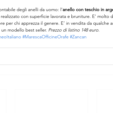
ntabile degli anelli da uomo: l’
anello con teschio in ar
realizzato con superficie lavorata e bruniture. E’ molto d
ore per chi apprezza il genere. E’ in vendita da qualche 
n modello best seller. 
Prezzo di listino 148 euro
.
eoItaliano
#MarescaOfficineOrafe
#Zancan