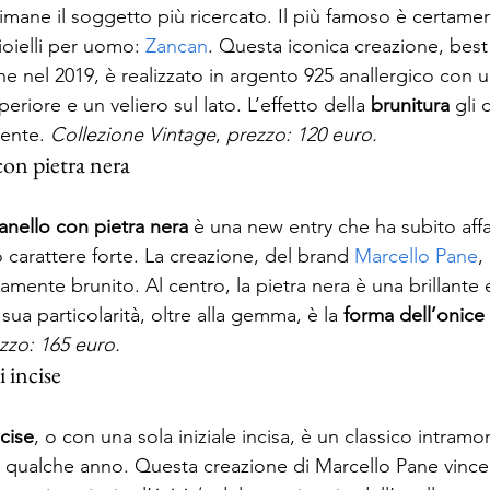
rimane il soggetto più ricercato. Il più famoso è certame
oielli per uomo: 
Zancan
. Questa iconica creazione, best s
he nel 2019, è realizzato in argento 925 anallergico con 
eriore e un veliero sul lato. L’effetto della 
brunitura
 gli
ente. 
Collezione Vintage
, 
prezzo: 120 euro.
on pietra nera 
anello con pietra nera
 è una new entry che ha subito affa
o carattere forte. La creazione, del brand 
Marcello Pane
,
mente brunito. Al centro, la pietra nera è una brillante 
 sua particolarità, oltre alla gemma, è la 
forma dell’onice
zzo: 165 euro.
 incise 
ncise
, o con una sola iniziale incisa, è un classico intramo
 qualche anno. Questa creazione di Marcello Pane vince 