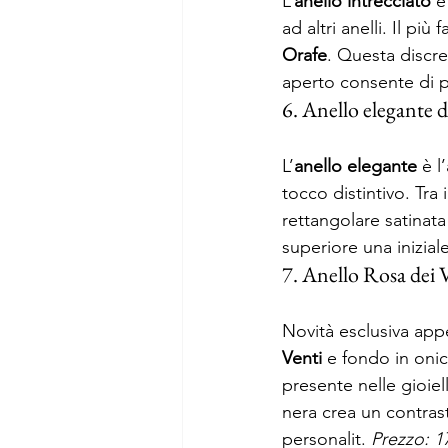
L’
anello intrecciato
 è
ad altri anelli. Il pi
Orafe
. Questa discre
aperto consente di po
6. Anello elegante 
L’
anello elegante
 è l
tocco distintivo. Tra
rettangolare satinata
superiore una inizia
7. Anello Rosa dei V
Novità esclusiva appe
Venti
 e fondo in oni
presente nelle gioie
nera crea un contrast
personalit. 
Prezzo: 1