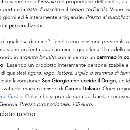
tro viene incisa l’
iniziale
 del proprietario dell’anello, e a
iportate la 
data di nascita
 e il 
segno zodiacale
. Viene re
 giorni ed è interamente artigianale. 
Prezzo al pubblico
one personalizzata 
 di qualcosa di unico? L’anello con incisione personalizzat
 viene preferita dagli uomini in gioielleria. Il modello 
tondo in 
argento brunito
 con al centro un 
cammeo in con
no
! Essendo un prodotto interamente personalizzabile è 
 di qualsiasi 
figura, logo, lettera, sigillo o stemma di fami
uesta lavorazione: 
San Giorgio che uccide il Drago
, un’i
izzata dai maestri incisori di 
Cameo Italiano
. Questo gioi
one Gaslini Onlus
 che si prende cura dei bambini ricovera
 Genova. P
rezzo promozionale: 135 euro
. 
cciato uomo 