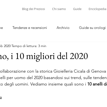
Blog dei Preziosi
Chi siamo
Guide
Enciclopedia
me
Tendenze e recensioni
Archivio
Guide su orologi
eb 2020
Tempo di lettura: 3 min
diamanti
Guide su corallo e cammei
o, i 10 migliori del 2020
collaborazione con la storica Gioielleria Cicala di Genova
nelli per uomo del 2020 basandosi sui trend, sulle tenden
to degli uomini. Vediamo insieme quali sono i 
10 anelli 
  