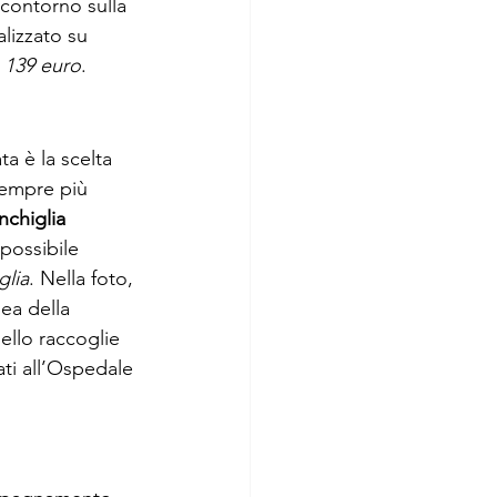
 contorno sulla 
alizzato su 
: 139 euro
. 
a è la scelta 
sempre più 
chiglia 
possibile 
glia
. Nella foto, 
dea della 
ello raccoglie 
ti all’Ospedale 