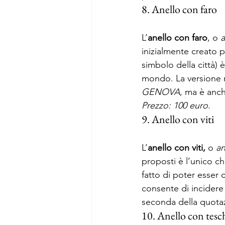
8. Anello con faro 
L’
anello con faro
, o 
a
inizialmente creato pe
simbolo della città) 
mondo. La versione n
GENOVA
, ma è anch
Prezzo: 100 euro
. 
9. Anello con viti 
L’
anello con viti,
 o 
an
proposti è l’unico ch
fatto di poter esser
consente di incidere 
seconda della quotaz
10. Anello con tesc