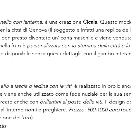
nello con lanterna
, è una creazione 
Cicala
. Questo mode
r la città di Genova (il soggetto è infatti una replica dell
è ben presto diventato un’icona maschile e viene venduto 
ella foto è 
personalizzata con lo stemma della città e la s
e disponibile senza questi dettagli, con il gambo intera
ello a fascia o fedina con le viti
, è realizzato in oro bianco
e viene anche utilizzato come fede nuziale per la sua semp
 creato anche con 
brillantini al posto delle viti
. Il design d
all’interno nomi o preghiere. 
Prezzo: 900-1000 euro
 (può
ione dell’oro). 
hio 