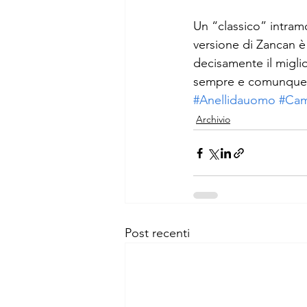
Un “classico” intramo
versione di Zancan è 
decisamente il migli
sempre e comunque u
#Anellidauomo
#Cam
Archivio
Post recenti