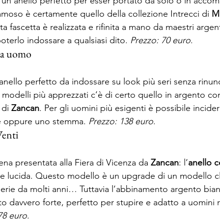
 un anello perfetto per esser portato da solo o in acc
ù famoso è certamente quello della collezione Intrecci di 
Ma
ta fascetta è realizzata e rifinita a mano da maestri argen
terlo indossare a qualsiasi dito. 
Prezzo: 70 euro
. 
da uomo 
’anello perfetto da indossare su look più seri senza rinun
 i modelli più apprezzati c’è di certo quello in argento co
 di 
Zancan
. Per gli uomini più esigenti è possibile incider
le oppure uno stemma. 
Prezzo: 138 euro
. 
enti 
na presentata alla Fiera di Vicenza da 
Zancan
: l’
anello c
ce lucida. Questo modello è un upgrade di un modello cl
llerie da molti anni… Tuttavia l’abbinamento argento bia
o davvero forte, perfetto per stupire e adatto a uomini ri
78 euro
. 