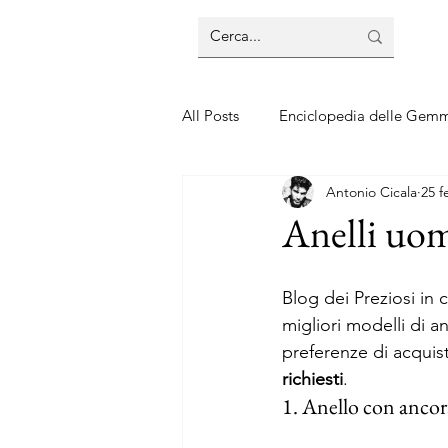
All Posts
Enciclopedia delle Gem
Antonio Cicala
25 f
Guide sui gioielli
Guide sui 
Anelli uom
Blog dei Preziosi in 
migliori modelli di a
preferenze di acquis
richiesti
. 
1. Anello con ancora