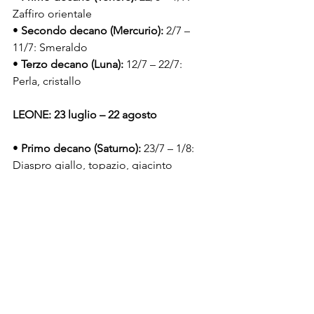
Zaffiro orientale
• 
Secondo decano (Mercurio):
 2/7 – 
11/7: Smeraldo
• 
Terzo decano (Luna):
 12/7 – 22/7: 
Perla, cristallo
LEONE: 23 luglio – 22 agosto
• 
Primo decano (Saturno):
 23/7 – 1/8: 
Diaspro giallo, topazio, giacinto
• 
Secondo decano (Giove):
 2/8 – 11/8: 
Turchese, sardonice
• 
Terzo decano (Marte):
 12/8 – 22/8: 
Rubino, corniola, sarda
VERGINE: 23 agosto – 21 settembre
• 
Primo decano (Sole):
 23/8 – 1/9: 