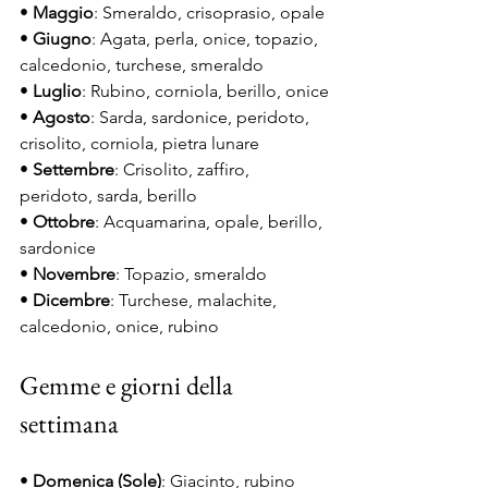
• 
Maggio
: Smeraldo, crisoprasio, opale
• 
Giugno
: Agata, perla, onice, topazio, 
calcedonio, turchese, smeraldo
• 
Luglio
: Rubino, corniola, berillo, onice
• 
Agosto
: Sarda, sardonice, peridoto, 
crisolito, corniola, pietra lunare
• 
Settembre
: Crisolito, zaffiro, 
peridoto, sarda, berillo
• 
Ottobre
: Acquamarina, opale, berillo, 
sardonice
• 
Novembre
: Topazio, smeraldo
• 
Dicembre
: Turchese, malachite, 
calcedonio, onice, rubino
Gemme e giorni della 
settimana
• 
Domenica (Sole)
: Giacinto, rubino