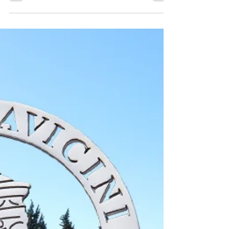
Gioielli di Genova, dove
acquistarli e quanto costano
Come ogni anno, con l’avvicinarsi del
periodo Natalizio, tornano in auge i Gioielli
di Genova, creazioni esclusive della
Gioielleria...