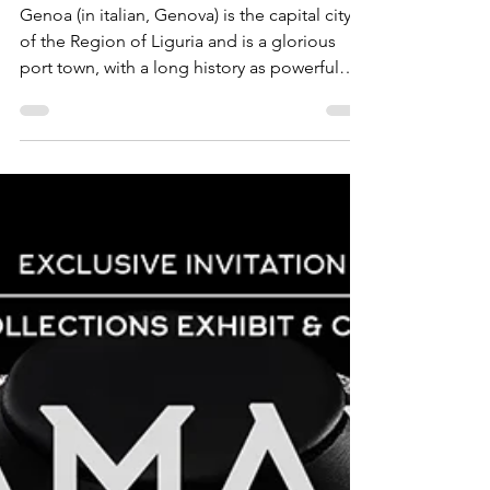
Antonio Cicala
4 ago 2017
Tempo di lettura: 4 min
Genoa travel souvenir | Where
to buy
Genoa (in italian, Genova) is the capital city
of the Region of Liguria and is a glorious
port town, with a long history as powerful
and...